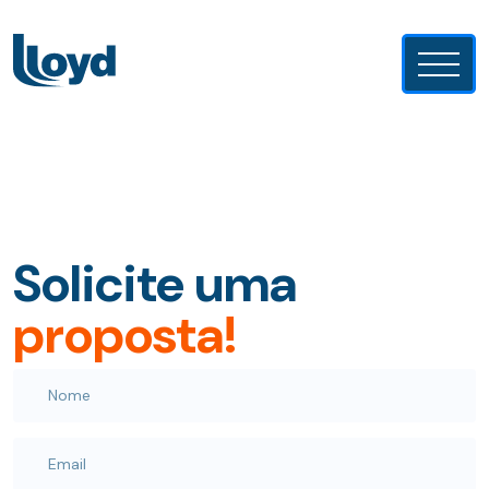
Sobre o Lloyd
Soluções Lloyd
Solicite uma
Lloyd News
proposta!
Busque seu Imóvel
Fale com a gente