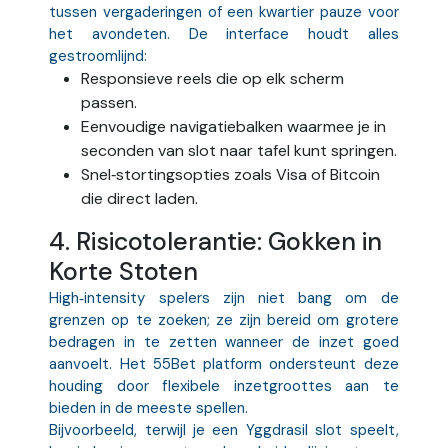
tussen vergaderingen of een kwartier pauze voor
het avondeten. De interface houdt alles
gestroomlijnd:
Responsieve reels die op elk scherm
passen.
Eenvoudige navigatiebalken waarmee je in
seconden van slot naar tafel kunt springen.
Snel‑stortingsopties zoals Visa of Bitcoin
die direct laden.
4. Risicotolerantie: Gokken in
Korte Stoten
High‑intensity spelers zijn niet bang om de
grenzen op te zoeken; ze zijn bereid om grotere
bedragen in te zetten wanneer de inzet goed
aanvoelt. Het 55Bet platform ondersteunt deze
houding door flexibele inzetgroottes aan te
bieden in de meeste spellen.
Bijvoorbeeld, terwijl je een Yggdrasil slot speelt,