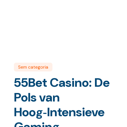
Sem categoria
55Bet Casino: De
Pols van
Hoog‑Intensieve
Gaming