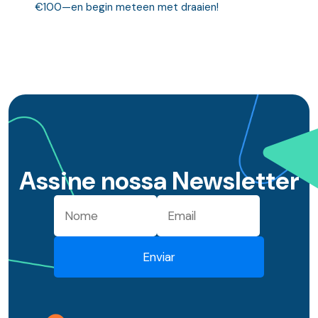
€100—en begin meteen met draaien!
Assine nossa Newsletter