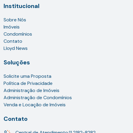
Institucional
Sobre Nós
Imóveis
Condomínios
Contato
Lloyd News
Soluções
Solicite uma Proposta
Política de Privacidade
Administração de Imóveis
Administração de Condomínios
Venda e Locação de Imóveis
Contato
Central de Atendimento:
11 2182-8282