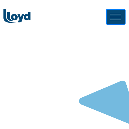
Sobre o Lloyd
Soluções Lloyd
Lloyd News
Busque seu Imóvel
Fale com a gente