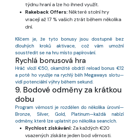
týdnu hraní a lze ho ihned využít.
Rakeback Offers:
Některé stolní hry
vracejí až 17 % vašich ztrát během několika
dní.
Klíčem je, že tyto bonusy jsou dostupné bez
dlouhých kroků aktivace, což vám umožní
soustředit se na hru místo papírování.
Rychlá bonusová hra
Hráč vloží €50, okamžitě obdrží reload bonus €12
a poté ho využije na rychlý běh Megaways slotu—
vidí potenciální výhry během sekund.
9. Bodové odměny za krátkou
dobu
Program věrnosti je rozdělen do několika úrovní—
Bronze, Silver, Gold, Platinum—každá nabízí
odměny, které lze uplatnit po několika seancích.
Rychlost získávání:
Za každých €20
vsazených získáte jeden bod věrnosti.