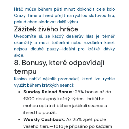
Hráč může během pěti minut dokončit celé kolo
Crazy Time a ihned přejít na rychlou slotovou hru,
pokud chce sledovat další výhru.
Zážitek živého hráče
Uvědomíte si, že každý dealerův hlas je téměř
okamžitý a mezi točeními nebo rozdáním karet
nejsou dlouhé pauzy—ideální pro krátké dávky
akce.
8. Bonusy, které odpovídají
tempu
Kasino nabízí několik promoakcí, které lze rychle
využít během krátkých seancí:
Sunday Reload Bonus:
25% bonus až do
€100 dostupný každý týden—hráči ho
mohou uplatnit během jakékoli seance a
ihned ho použít.
Weekly Cashback:
Až 25% zpět podle
vašeho tieru—toto je připsáno po každém