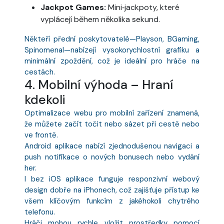
Jackpot Games:
Mini‑jackpoty, které
vyplácejí během několika sekund.
Někteří přední poskytovatelé—Playson, BGaming,
Spinomenal—nabízejí vysokorychlostní grafiku a
minimální zpoždění, což je ideální pro hráče na
cestách.
4. Mobilní výhoda – Hraní
kdekoli
Optimalizace webu pro mobilní zařízení znamená,
že můžete začít točit nebo sázet při cestě nebo
ve frontě.
Android aplikace nabízí zjednodušenou navigaci a
push notifikace o nových bonusech nebo vydání
her.
I bez iOS aplikace funguje responzivní webový
design dobře na iPhonech, což zajišťuje přístup ke
všem klíčovým funkcím z jakéhokoli chytrého
telefonu.
Hráči mohou rychle vložit prostředky pomocí