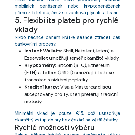
mobilních peněženek nebo kryptopeněženek
přímo z telefonu, čímž se zachová plynulost hraní.
5. Flexibilita plateb pro rychlé
vklady
Nikdo nechce během krátké seance ztrácet čas
bankovními procesy.
Instant Wallets:
Skrill, Neteller (Jeton) a
Ezeewallet umožňují téměř okamžité vklady.
Kryptoměny:
Bitcoin (BTC), Ethereum
(ETH) a Tether (USDT) umožňují bleskové
transakce s nízkými poplatky.
Kreditní karty:
Visa a Mastercard jsou
akceptovány pro ty, kteří preferují tradiční
metody.
Minimální vklad je pouze €15, což usnadňuje
okamžitý vstup do hry bez čekání na větší částky.
Rychlé možnosti výběru