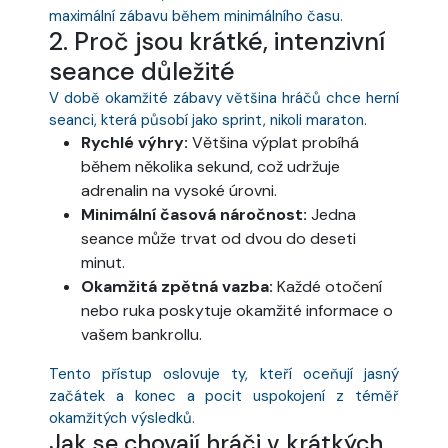
maximální zábavu během minimálního času.
2. Proč jsou krátké, intenzivní
seance důležité
V době okamžité zábavy většina hráčů chce herní
seanci, která působí jako sprint, nikoli maraton.
Rychlé výhry:
Většina výplat probíhá
během několika sekund, což udržuje
adrenalin na vysoké úrovni.
Minimální časová náročnost:
Jedna
seance může trvat od dvou do deseti
minut.
Okamžitá zpětná vazba:
Každé otočení
nebo ruka poskytuje okamžité informace o
vašem bankrollu.
Tento přístup oslovuje ty, kteří oceňují jasný
začátek a konec a pocit uspokojení z téměř
okamžitých výsledků.
Jak se chovají hráči v krátkých