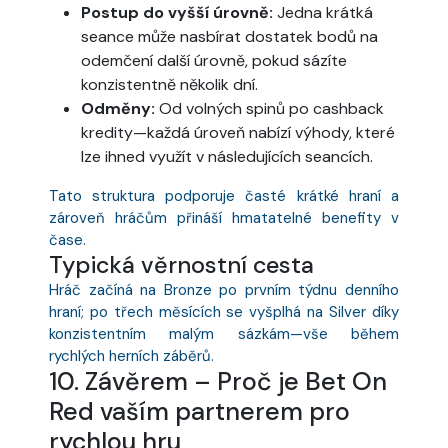
Postup do vyšší úrovně:
Jedna krátká
seance může nasbírat dostatek bodů na
odemčení další úrovně, pokud sázíte
konzistentně několik dní.
Odměny:
Od volných spinů po cashback
kredity—každá úroveň nabízí výhody, které
lze ihned využít v následujících seancích.
Tato struktura podporuje časté krátké hraní a
zároveň hráčům přináší hmatatelné benefity v
čase.
Typická věrnostní cesta
Hráč začíná na Bronze po prvním týdnu denního
2ª Via de boleto
hraní; po třech měsících se vyšplhá na Silver díky
konzistentním malým sázkám—vše během
Acesse seu condomínio
rychlých herních záběrů.
10. Závěrem – Proč je Bet On
Red vaším partnerem pro
rychlou hru