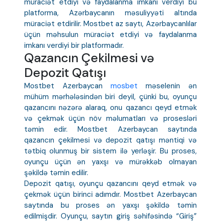
müraciət etdiyi və faydalanma imkanı verdiyi bu
platforma, Azərbaycanın məsuliyyəti altında
müraciət etdirilir. Mostbet az saytı, Azərbaycanlılar
üçün məhsulun müraciət etdiyi və faydalanma
imkanı verdiyi bir platformadır.
Qazancın Çekilmesi və
Depozit Qatışı
Mostbet Azerbaycan
mosbet
məselenin ən
mühüm mərhələsindən biri deyil, çünki bu, oyunçu
qazancını nəzərə alaraq, onu qazancı qeyd etmək
və çekmək üçün növ məlumatları və prosesləri
təmin edir. Mostbet Azerbaycan saytında
qazancın çekilmesi və depozit qatışı məntiqi və
tətbiq olunmuş bir sistem ilə yerləşir. Bu proses,
oyunçu üçün ən yaxşı və mürəkkəb olmayan
şəkildə təmin edilir.
Depozit qatışı, oyunçu qazancını qeyd etmək və
çekmək üçün birinci adımdır. Mostbet Azerbaycan
saytında bu proses ən yaxşı şəkildə təmin
edilmişdir. Oyunçu, saytın giriş səhifəsində “Giriş”