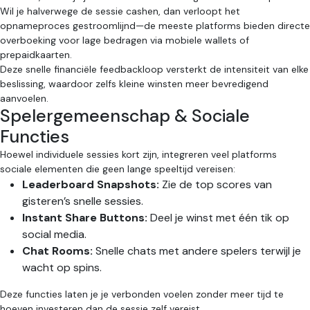
Wil je halverwege de sessie cashen, dan verloopt het
opnameproces gestroomlijnd—de meeste platforms bieden directe
overboeking voor lage bedragen via mobiele wallets of
prepaidkaarten.
Deze snelle financiële feedbackloop versterkt de intensiteit van elke
beslissing, waardoor zelfs kleine winsten meer bevredigend
aanvoelen.
Spelergemeenschap & Sociale
Functies
Hoewel individuele sessies kort zijn, integreren veel platforms
sociale elementen die geen lange speeltijd vereisen:
Leaderboard Snapshots:
Zie de top scores van
gisteren’s snelle sessies.
Instant Share Buttons:
Deel je winst met één tik op
social media.
Chat Rooms:
Snelle chats met andere spelers terwijl je
wacht op spins.
Deze functies laten je je verbonden voelen zonder meer tijd te
hoeven investeren dan de sessie zelf vereist.