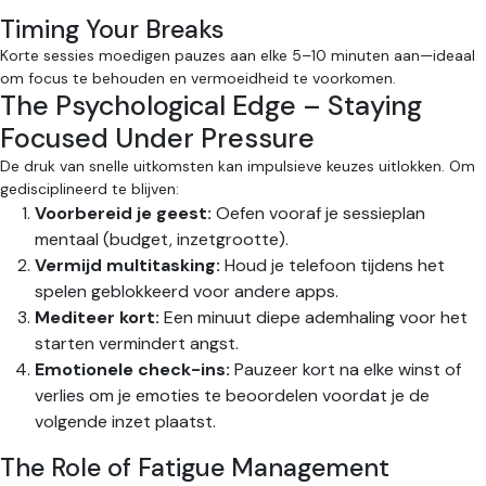
Timing Your Breaks
Korte sessies moedigen pauzes aan elke 5–10 minuten aan—ideaal
om focus te behouden en vermoeidheid te voorkomen.
The Psychological Edge – Staying
Focused Under Pressure
De druk van snelle uitkomsten kan impulsieve keuzes uitlokken. Om
gedisciplineerd te blijven:
Voorbereid je geest:
Oefen vooraf je sessieplan
mentaal (budget, inzetgrootte).
Vermijd multitasking:
Houd je telefoon tijdens het
spelen geblokkeerd voor andere apps.
Mediteer kort:
Een minuut diepe ademhaling voor het
starten vermindert angst.
Emotionele check-ins:
Pauzeer kort na elke winst of
verlies om je emoties te beoordelen voordat je de
volgende inzet plaatst.
The Role of Fatigue Management