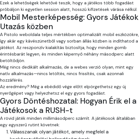
Ezek a lehetőségek lehetővé teszik, hogy a játékos több fogadást
próbáljon ki egyetlen session alatt, hosszú kifizetések várása nélkül.
Mobil Mesterképesség: Gyors Játékok
Utazás közben
A Pistolo weboldala teljes mértékben optimalizált mobil eszközökre,
így akár egy kávészünetből vagy sorban állás közben is indíthatod a
játékot. Az reszponzív kialakítás biztosítja, hogy minden gomb
érintésbarát legyen, és minden képernyő néhány másodperc alatt
betöltődjön.
Még nincs dedikált alkalmazás, de a webes verzió olyan, mint egy
natív alkalmazás—nincs letöltés, nincs frissítés, csak azonnali
hozzáférés.
Az eredmény? Még a ebédidő vége előtt elpörgethetsz egy új
nyerőgépet vagy helyezhetsz el egy gyors fogadást.
Gyors Döntéshozatal: Hogyan Érik el a
Játékosok a RUSH-t
A rövid játék minden millimásodperc számít. A játékosok általában
egy egyszerű rutint követnek:
Válasszanak olyan játékot, amely megfelel a