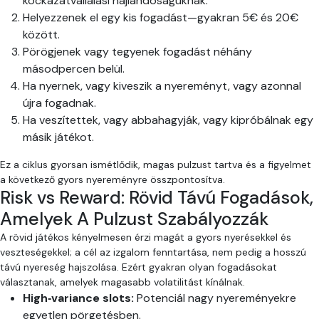
kockázatvállalási hajlandóságuknak.
Helyezzenek el egy kis fogadást—gyakran 5€ és 20€
között.
Pörögjenek vagy tegyenek fogadást néhány
másodpercen belül.
Ha nyernek, vagy kiveszik a nyereményt, vagy azonnal
újra fogadnak.
Ha veszítettek, vagy abbahagyják, vagy kipróbálnak egy
másik játékot.
Ez a ciklus gyorsan ismétlődik, magas pulzust tartva és a figyelmet
a következő gyors nyereményre összpontosítva.
Risk vs Reward: Rövid Távú Fogadások,
Amelyek A Pulzust Szabályozzák
A rövid játékos kényelmesen érzi magát a gyors nyerésekkel és
veszteségekkel; a cél az izgalom fenntartása, nem pedig a hosszú
távú nyereség hajszolása. Ezért gyakran olyan fogadásokat
választanak, amelyek magasabb volatilitást kínálnak.
High‑variance slots:
Potenciál nagy nyereményekre
egyetlen pörgetésben.