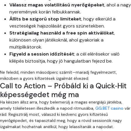
Válassz magas volatilitású nyerőgépeket
, ahol a nagy
nyeremények korán felbukkannak.
Állíts be szigorú stop limiteket
, hogy elkerüld a
veszteségek hajszolását gyors szünetekben.
Stratégiailag használd a free spin aktiválókat
,
különösen olyan játékoknál, ahol gyakoriak a
multiplikátorok.
Figyeld a session időzítését
; a cél elérésekor való
kilépés biztosítja, hogy jó hangulatban fejezd be.
Ne feledd, minden másodperc számít—maradj fegyelmezett,
miközben a gyors kifizetések izgalmát élvezed.
Call to Action – Próbáld ki a Quick‑Hit
képességedet még ma
Ha készen állsz arra, hogy belemerülj a magas energiájú játékba,
amely tökéletesen illeszkedik a napod ritmusába,
GG.BET casino
vár
rád. Regisztrálj most, válaszd ki kedvenc gyors kifizetésű
nyerőgépedet, és tapasztald meg, hogy a rövid sessionök nagy
izgalmakat hozhatnak anélkül, hogy lelassítanák a napodat.