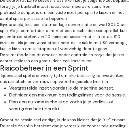
De sleutel tot korte sessies is dat elke inzet je volgende zet bepaalt,
terwijl je je bankroll intact houdt voor meerdere spins. Een
praktische aanpak is om een vaste inzet per spin te kiezen en het
aantal spins per sessie te beperken.
Bijvoorbeeld, kies een slot met lage denominatie en wed $0.50 per
spin. Als je comfortabel bent met een bescheiden risicoprofiel, kun
je een limiet stellen van 20 spins per sessie—dat is in totaal $10
inzetten. Als je een winst streak hebt die je saldo met $5 verhoogt,
kun je kiezen om te stoppen of voorzichtig door te gaan.
Deze methode houdt emoties onder controle en zorgt dat je niet
achter verliezen aan gaat tijdens een korte burst.
Risicobeheer in een Sprint
Tijdens snel spel is er weinig tijd om elke beslissing te overdenken,
dus risicobeheer vertrouwt op vooraf ingestelde limieten:
Vastgestelde inzet voordat je de machine aanzet.
Definieer een maximum bestedingslimiet voor de sessie.
Plan een automatische stop zodra je je verlies- of
winstgrens hebt bereikt.
Omdat de sessie snel eindigt, is de kans kleiner dat je “tilt” ervaart.
De snelle finishlijn betekent dat je verder kunt zonder teleurstelling