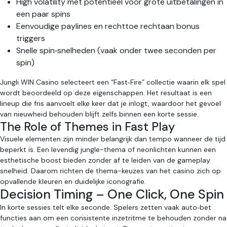
High volatility met potentieel voor grote uitbetalingen in
een paar spins
Eenvoudige paylines en rechttoe rechtaan bonus
triggers
Snelle spin‑snelheden (vaak onder twee seconden per
spin)
Jungli WIN Casino selecteert een “Fast‑Fire” collectie waarin elk spel
wordt beoordeeld op deze eigenschappen. Het resultaat is een
lineup die fris aanvoelt elke keer dat je inlogt, waardoor het gevoel
van nieuwheid behouden blijft zelfs binnen een korte sessie.
The Role of Themes in Fast Play
Visuele elementen zijn minder belangrijk dan tempo wanneer de tijd
beperkt is. Een levendig jungle-thema of neonlichten kunnen een
esthetische boost bieden zonder af te leiden van de gameplay
snelheid. Daarom richten de thema-keuzes van het casino zich op
opvallende kleuren en duidelijke iconografie.
Decision Timing – One Click, One Spin
In korte sessies telt elke seconde. Spelers zetten vaak auto‑bet
functies aan om een consistente inzetritme te behouden zonder na