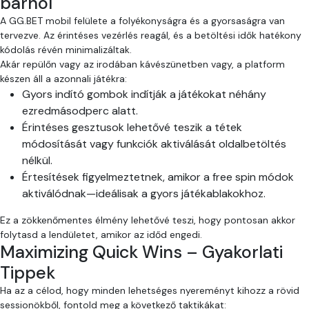
bárhol
A GG.BET mobil felülete a folyékonyságra és a gyorsaságra van
tervezve. Az érintéses vezérlés reagál, és a betöltési idők hatékony
kódolás révén minimalizáltak.
Akár repülőn vagy az irodában kávészünetben vagy, a platform
készen áll a azonnali játékra:
Gyors indító gombok indítják a játékokat néhány
ezredmásodperc alatt.
Érintéses gesztusok lehetővé teszik a tétek
módosítását vagy funkciók aktiválását oldalbetöltés
nélkül.
Értesítések figyelmeztetnek, amikor a free spin módok
aktiválódnak—ideálisak a gyors játékablakokhoz.
Ez a zökkenőmentes élmény lehetővé teszi, hogy pontosan akkor
folytasd a lendületet, amikor az időd engedi.
Maximizing Quick Wins – Gyakorlati
Tippek
Ha az a célod, hogy minden lehetséges nyereményt kihozz a rövid
sessionökből, fontold meg a következő taktikákat: