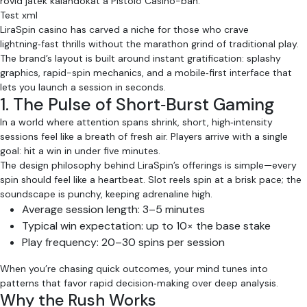
rövid játék kalandokat a Pistolo Casino-ban.
Test xml
LiraSpin casino has carved a niche for those who crave
lightning‑fast thrills without the marathon grind of traditional play.
The brand’s layout is built around instant gratification: splashy
graphics, rapid-spin mechanics, and a mobile‑first interface that
lets you launch a session in seconds.
1. The Pulse of Short‑Burst Gaming
In a world where attention spans shrink, short, high‑intensity
sessions feel like a breath of fresh air. Players arrive with a single
goal: hit a win in under five minutes.
The design philosophy behind LiraSpin’s offerings is simple—every
spin should feel like a heartbeat. Slot reels spin at a brisk pace; the
soundscape is punchy, keeping adrenaline high.
Average session length: 3–5 minutes
Typical win expectation: up to 10× the base stake
Play frequency: 20–30 spins per session
When you’re chasing quick outcomes, your mind tunes into
patterns that favor rapid decision‑making over deep analysis.
Why the Rush Works