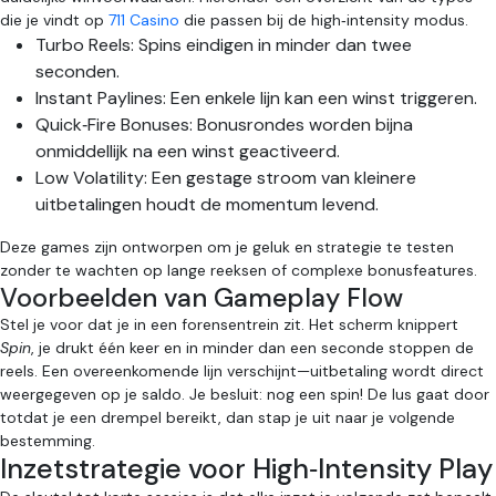
die je vindt op
711 Casino
die passen bij de high‑intensity modus.
Turbo Reels: Spins eindigen in minder dan twee
seconden.
Instant Paylines: Een enkele lijn kan een winst triggeren.
Quick‑Fire Bonuses: Bonusrondes worden bijna
onmiddellijk na een winst geactiveerd.
Low Volatility: Een gestage stroom van kleinere
uitbetalingen houdt de momentum levend.
Deze games zijn ontworpen om je geluk en strategie te testen
zonder te wachten op lange reeksen of complexe bonusfeatures.
Voorbeelden van Gameplay Flow
Stel je voor dat je in een forensentrein zit. Het scherm knippert
Spin
, je drukt één keer en in minder dan een seconde stoppen de
reels. Een overeenkomende lijn verschijnt—uitbetaling wordt direct
weergegeven op je saldo. Je besluit: nog een spin! De lus gaat door
totdat je een drempel bereikt, dan stap je uit naar je volgende
bestemming.
Inzetstrategie voor High‑Intensity Play