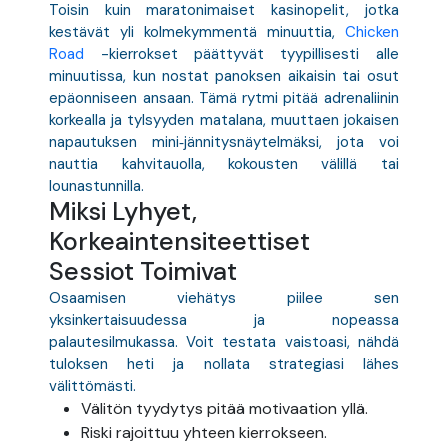
Toisin kuin maratonimaiset kasinopelit, jotka
kestävät yli kolmekymmentä minuuttia,
Chicken
Road
-kierrokset päättyvät tyypillisesti alle
minuutissa, kun nostat panoksen aikaisin tai osut
epäonniseen ansaan. Tämä rytmi pitää adrenaliinin
korkealla ja tylsyyden matalana, muuttaen jokaisen
napautuksen mini‑jännitysnäytelmäksi, jota voi
nauttia kahvitauolla, kokousten välillä tai
lounastunnilla.
Miksi Lyhyet,
Korkeaintensiteettiset
Sessiot Toimivat
Osaamisen viehätys piilee sen
yksinkertaisuudessa ja nopeassa
palautesilmukassa. Voit testata vaistoasi, nähdä
tuloksen heti ja nollata strategiasi lähes
välittömästi.
Välitön tyydytys pitää motivaation yllä.
Riski rajoittuu yhteen kierrokseen.