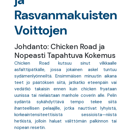
Rasvanmakuisten
Voittojen
Johdanto: Chicken Road ja
Nopeasti Tapahtuva Kokemus
Chicken Road kutsuu sinut vilkkaalle
asfalttipätkälle, jossa jokainen askel tuntuu
sydämenlyönneiltä. Ensimmäisen minuutin aikana
teet jo päätöksen siitä, jatkatko eteenpäin vai
vedätkö takaisin ennen kuin chicken fryataan
uunissa tai nielaistaan manhole coverin alle. Pelin
sydäntä sykähdyttävä tempo tekee siitä
ihanteellisen pelaajille, jotka nauttivat lyhyistä,
korkeaintensiteettisistä sessioista—niistä
hetkistä, jolloin haluat välittömän palkinnon tai
nopean resetin.