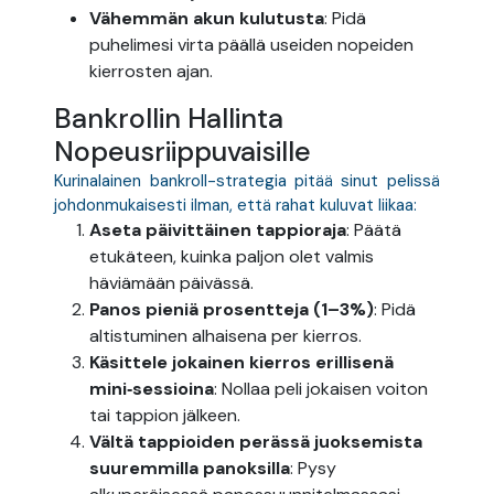
Vähemmän akun kulutusta
: Pidä
puhelimesi virta päällä useiden nopeiden
kierrosten ajan.
Bankrollin Hallinta
Nopeusriippuvaisille
Kurinalainen bankroll-strategia pitää sinut pelissä
johdonmukaisesti ilman, että rahat kuluvat liikaa:
Aseta päivittäinen tappioraja
: Päätä
etukäteen, kuinka paljon olet valmis
häviämään päivässä.
Panos pieniä prosentteja (1–3%)
: Pidä
altistuminen alhaisena per kierros.
Käsittele jokainen kierros erillisenä
mini‑sessioina
: Nollaa peli jokaisen voiton
2ª Via de boleto
tai tappion jälkeen.
Vältä tappioiden perässä juoksemista
Acesse seu condomínio
suuremmilla panoksilla
: Pysy