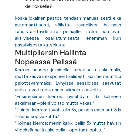
kierrokselle?
Koska jokainen päätös tehdään manuaalisesti eikä
automaattisesti, säilytät täydellisen hallinnan
tahdista—täydellistä pelaajille, jotka nauttivat
aktiivisesta osallistumisesta enemmän kuin
passiivisesta katselusta.
Multipliersin Hallinta
Nopeassa Pelissä
Kerroin nousee jokaisella turvallisella askelmalla,
mutta kasvaa eksponentiaalisesti, kun tie muuttuu
pelottavammaksi. Lyhyissä sessioissa saavutat
usein tavoitteesi ennen viimeistä askelta:
“Ensimmäinen kierros: pysähdyin 1.8x kolmeen
askelmaan—pieni voitto mutta vakaa.”
“Toinen kierros: tavoittelin 3x, painoin cash out 3.1x
—ihana sopiva kohta.”
“Kolmas kierros: menin kaikki peliin 5x mutta hävisin
yhdeksännellä askeleella—oppitunti opittu.”