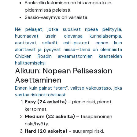
Bankrollin kuluminen on hitaampaa kuin
pidemmissä peleissä.
Sessio‑väsymys on vähäistä.
Ne pelaajat, jotka suosivat ripeää pelityyliä,
huomaavat usein olevansa kurinalaisempia,
asettavat selkeät exit-pisteet ennen kuin
aloittavat ja pysyvät niissä—tämä on olennaista
Chicken Roadin arvaamattomien käänteiden
hallitsemiseksi.
Alkuun: Nopean Pelisession
Asettaminen
Ennen kuin painat “start”, valitse vaikeustaso, joka
vastaa riskinottohaluasi:
Easy (24 askelta)
– pienin riski, pienet
kertoimet.
Medium (22 askelta)
– tasapainoinen
riski/hyöty.
Hard (20 askelta)
– suurempi riski,