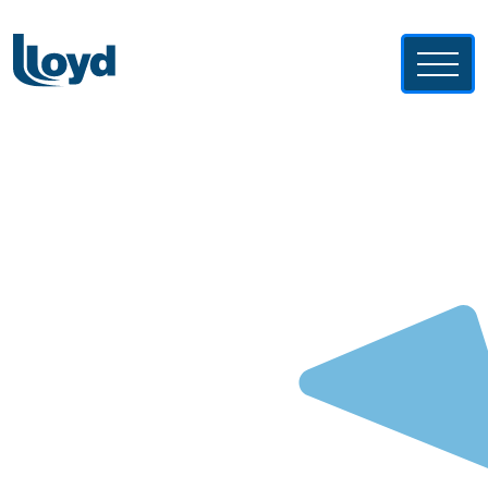
Sobre o Lloyd
Soluções Lloyd
Lloyd News
Busque seu Imóvel
Fale com a gente