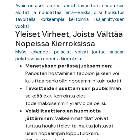
Avain on asettaa realistiset tavoitteet ennen kuin
aloitat ja noudattaa niitä—vaikka olisi houkutus
tavoitella korkeampia kertoimia lisäjännityksen
vuoksi.
Yleiset Virheet, Joista Välttää
Nopeissa Kierroksissa
Myös kokeneet pelaajat voivat joutua ansaan
pelatessaan nopeita kierroksia:
Menetyksen perässä juokseminen
:
Panosten nostaminen tappion jälkeen voi
kuluttaa bankrollin nopeammin kuin odotit.
Tavoitteiden asettamisen puute
: Ilman
selkeää exit-kerrointa olet
todennäköisemmin yliarvioida pelisi.
Volatiliteettierojen huomiotta
jättäminen
: Vaikeammat tilat voivat
tuntua houkuttelevilta, mutta johtavat
usein nopeampiin lopputuloksiin.