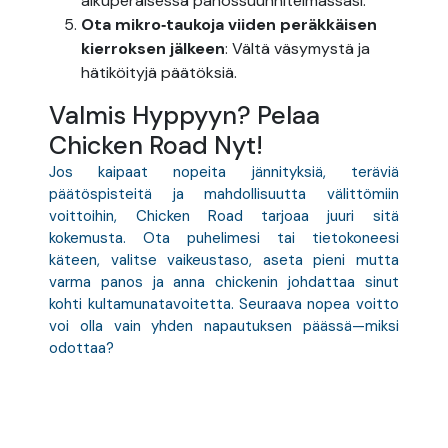
alkuperäisessä panossuunnitelmassasi.
Ota mikro‑taukoja viiden peräkkäisen
kierroksen jälkeen
: Vältä väsymystä ja
hätiköityjä päätöksiä.
Valmis Hyppyyn? Pelaa
Chicken Road Nyt!
Jos kaipaat nopeita jännityksiä, teräviä
päätöspisteitä ja mahdollisuutta välittömiin
voittoihin, Chicken Road tarjoaa juuri sitä
kokemusta. Ota puhelimesi tai tietokoneesi
käteen, valitse vaikeustaso, aseta pieni mutta
varma panos ja anna chickenin johdattaa sinut
kohti kultamunatavoitetta. Seuraava nopea voitto
voi olla vain yhden napautuksen päässä—miksi
odottaa?