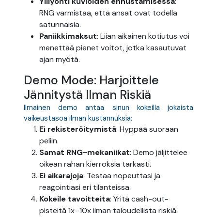
Ylilyönti kuvioiden ennustamisessa
:
RNG varmistaa, että ansat ovat todella
satunnaisia.
Paniikkimaksut
: Liian aikainen kotiutus voi
menettää pienet voitot, jotka kasautuvat
ajan myötä.
Demo Mode: Harjoittele
Jännitystä Ilman Riskiä
Ilmainen demo antaa sinun kokeilla jokaista
vaikeustasoa ilman kustannuksia:
Ei rekisteröitymistä
: Hyppää suoraan
peliin.
Samat RNG-mekaniikat
: Demo jäljittelee
oikean rahan kierroksia tarkasti.
Ei aikarajoja
: Testaa nopeuttasi ja
reagointiasi eri tilanteissa.
Kokeile tavoitteita
: Yritä cash-out-
pisteitä 1x–10x ilman taloudellista riskiä.