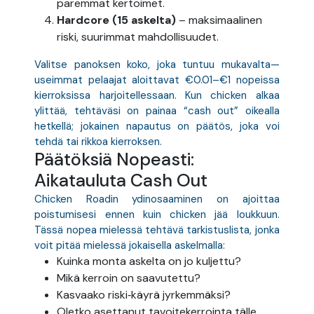
paremmat kertoimet.
Hardcore (15 askelta)
– maksimaalinen
riski, suurimmat mahdollisuudet.
Valitse panoksen koko, joka tuntuu mukavalta—
useimmat pelaajat aloittavat €0.01–€1 nopeissa
kierroksissa harjoitellessaan. Kun chicken alkaa
ylittää, tehtäväsi on painaa “cash out” oikealla
hetkellä; jokainen napautus on päätös, joka voi
tehdä tai rikkoa kierroksen.
Päätöksiä Nopeasti:
Aikatauluta Cash Out
Chicken Roadin ydinosaaminen on ajoittaa
poistumisesi ennen kuin chicken jää loukkuun.
Tässä nopea mielessä tehtävä tarkistuslista, jonka
voit pitää mielessä jokaisella askelmalla:
Kuinka monta askelta on jo kuljettu?
Mikä kerroin on saavutettu?
Kasvaako riski‑käyrä jyrkemmäksi?
Oletko asettanut tavoitekerrointa tälle