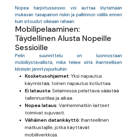
Nopea harjoitussessio voi auttaa löytämään
mukavan tasapainon riskin ja palkinnon välillä ennen
kuin sitoudut oikeaan rahaan.
Mobilipelaaminen:
Täydellinen Alusta Nopeille
Sessioille
Pelin suunnittelu on luonnostaan
mobiiliystävällistä, mikä tekee siitä ihanteellisen
kiireisiin jännityspurkuihin:
Kosketusohjaimet
: Yksi napautus
käynnistää, toinen napautus kotiuttaa.
Ei latausta
: Selaimessa pelattava säästää
tallennustilaa ja aikaa.
Nopea lataus
: Vanhemmatkin laitteet
toimivat sujuvasti.
Vähäinen datankäyttö
: Ihanteellinen
matkustajille, jotka käyttävät
mobiiliverkkoja.