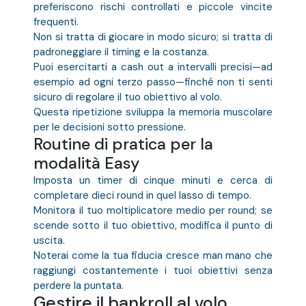
preferiscono rischi controllati e piccole vincite
frequenti.
Non si tratta di giocare in modo sicuro; si tratta di
padroneggiare il timing e la costanza.
Puoi esercitarti a cash out a intervalli precisi—ad
esempio ad ogni terzo passo—finché non ti senti
sicuro di regolare il tuo obiettivo al volo.
Questa ripetizione sviluppa la memoria muscolare
per le decisioni sotto pressione.
Routine di pratica per la
modalità Easy
Imposta un timer di cinque minuti e cerca di
completare dieci round in quel lasso di tempo.
Monitora il tuo moltiplicatore medio per round; se
scende sotto il tuo obiettivo, modifica il punto di
uscita.
Noterai come la tua fiducia cresce man mano che
raggiungi costantemente i tuoi obiettivi senza
perdere la puntata.
Gestire il bankroll al volo