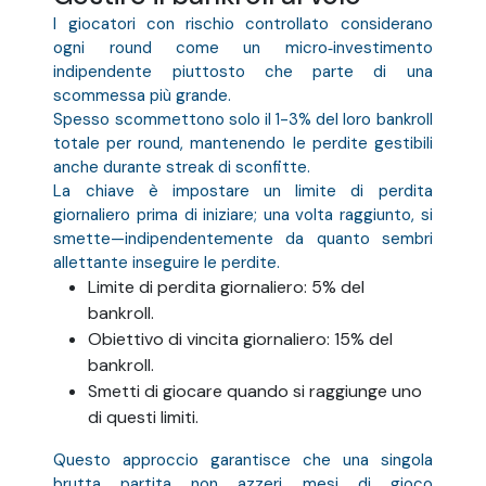
I giocatori con rischio controllato considerano
ogni round come un micro‑investimento
indipendente piuttosto che parte di una
scommessa più grande.
Spesso scommettono solo il 1-3% del loro bankroll
totale per round, mantenendo le perdite gestibili
anche durante streak di sconfitte.
La chiave è impostare un limite di perdita
giornaliero prima di iniziare; una volta raggiunto, si
smette—indipendentemente da quanto sembri
allettante inseguire le perdite.
Limite di perdita giornaliero: 5% del
bankroll.
Obiettivo di vincita giornaliero: 15% del
bankroll.
Smetti di giocare quando si raggiunge uno
di questi limiti.
Questo approccio garantisce che una singola
brutta partita non azzeri mesi di gioco