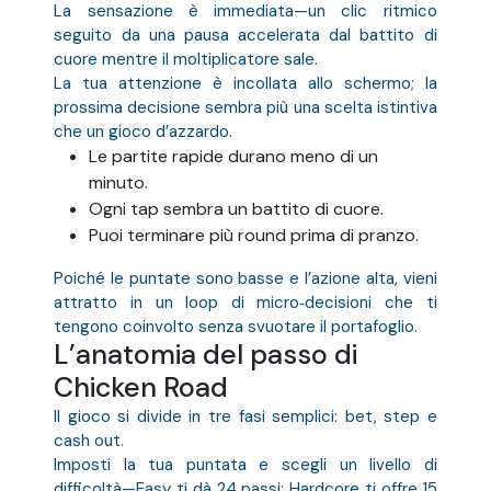
La sensazione è immediata—un clic ritmico
seguito da una pausa accelerata dal battito di
cuore mentre il moltiplicatore sale.
La tua attenzione è incollata allo schermo; la
prossima decisione sembra più una scelta istintiva
che un gioco d’azzardo.
Le partite rapide durano meno di un
minuto.
Ogni tap sembra un battito di cuore.
Puoi terminare più round prima di pranzo.
Poiché le puntate sono basse e l’azione alta, vieni
attratto in un loop di micro‑decisioni che ti
tengono coinvolto senza svuotare il portafoglio.
L’anatomia del passo di
Chicken Road
Il gioco si divide in tre fasi semplici: bet, step e
cash out.
Imposti la tua puntata e scegli un livello di
difficoltà—Easy ti dà 24 passi; Hardcore ti offre 15