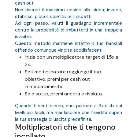
cash out.
Non rincorri il massimo upside alla cieca; invece,
stabilisci piccoli obiettivi e li rispetti.
Ad ogni passo, valuti il guadagno incrementale
contro la probabilità di imbatterti in una trappola
invisibile.
Questo metodo mantiene intatto il tuo bankroll
offrendo comunque vincite soddisfacenti.
Inizia con un moltiplicatore target di 1.5x a
2x.
Se il moltiplicatore raggiunge il tuo
obiettivo, premi per cash out
immediatamente.
Se è sotto, premi ancora e rivaluta.
Quando ti senti sicuro, puoi puntare a 3x o 4x sui
livelli più facili, ma mai lasciare che l’avidità superi
la tua strategia di uscita predefinita.
Moltiplicatori che ti tengono
incollato