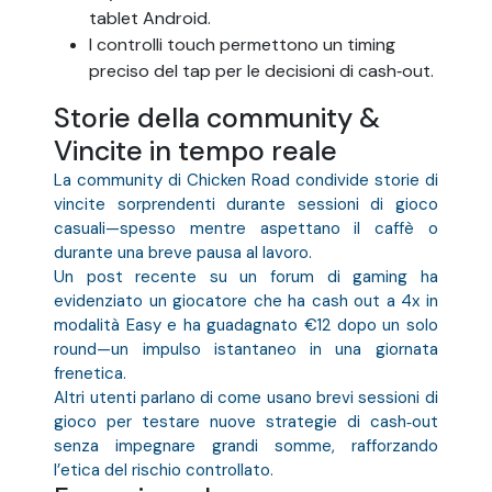
tablet Android.
I controlli touch permettono un timing
preciso del tap per le decisioni di cash‑out.
Storie della community &
Vincite in tempo reale
La community di Chicken Road condivide storie di
vincite sorprendenti durante sessioni di gioco
casuali—spesso mentre aspettano il caffè o
durante una breve pausa al lavoro.
Un post recente su un forum di gaming ha
evidenziato un giocatore che ha cash out a 4x in
2ª Via de boleto
modalità Easy e ha guadagnato €12 dopo un solo
round—un impulso istantaneo in una giornata
frenetica.
Acesse seu condomínio
Altri utenti parlano di come usano brevi sessioni di
gioco per testare nuove strategie di cash‑out
senza impegnare grandi somme, rafforzando
l’etica del rischio controllato.