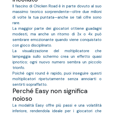
Il fascino di Chicken Road è in parte dovuto al suo
massimo teorico sorprendente—oltre due milioni
di volte la tua puntata—anche se tali cifre sono
rare.
La maggior parte dei giocatori ottiene guadagni
modesti, ma anche un ritorno di 3x o 4x può
sembrare emozionante quando viene conquistato
con gioco disciplinato.
La visualizzazione del moltiplicatore che
lampeggia sullo schermo crea un effetto quasi
ipnotico; ogni nuovo numero sembra un piccolo
trionfo.
Poiché ogni round è rapido, puoi inseguire questi
moltiplicatori ripetutamente senza annoiarti o
sentirti sopraffatto.
Perché Easy non significa
noioso
La modalità Easy offre più passi e una volatilità
inferiore, rendendola ideale per i giocatori che