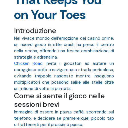
on Your Toes
Introduzione
Nel vivace mondo dell’emozione dei casinò online,
un nuovo gioco in stile crash ha preso il centro
della scena, offrendo una fresca combinazione di
strategia e adrenalina.
Chicken Road
invita i giocatori ad aiutare un
coraggioso pollo a navigare una strada pericolosa,
evitando trappole nascoste mentre inseguono
moltiplicatori che possono salire alle stelle oltre
un milione di volte la puntata.
Come si sente il gioco nelle
sessioni brevi
Immagina di essere in pausa caffè, scorrendo sul
telefono, e decidere se premere quel piccolo tap
o trattenerti per il prossimo passo.