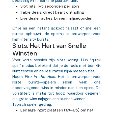
beslissingen in real time plaatsvinden.
Slot hits: 1–5 seconden per spin
Table deals: direct kaart onthulling
Live dealer acties: binnen milliseconden
Of je nu een instant jackpot najaagt of snel een
streak opbouwt, de spelmix is ontworpen voor
high‑intensity bursts.
Slots: Het Hart van Snelle
Winsten
Voor korte sessies zijn slots koning. Hun “quick
spin” modus betekent dat je de reels met één klik
kunt testen en de resultaten bijna meteen ziet.
Neem
Fire in the Hole
. Het is ontworpen voor
korte bursts—spelers raken vaak drie
opeenvolgende wins in minder dan tien spins. De
volatiliteit is matig tot hoog, waardoor degenen
die grote wins najagen snel kunnen winnen.
Typisch speler gedrag:
Een lage inzet plaatsen (
€1–€5
) om het