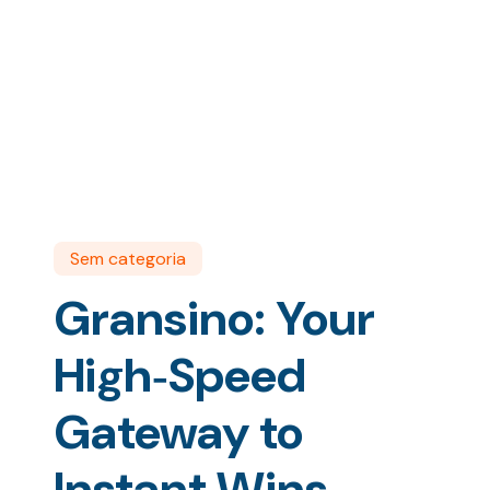
Sem categoria
Gransino: Your
High‑Speed
Gateway to
Instant Wins