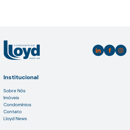
Institucional
Sobre Nós
Imóveis
Condomínios
Contato
Lloyd News