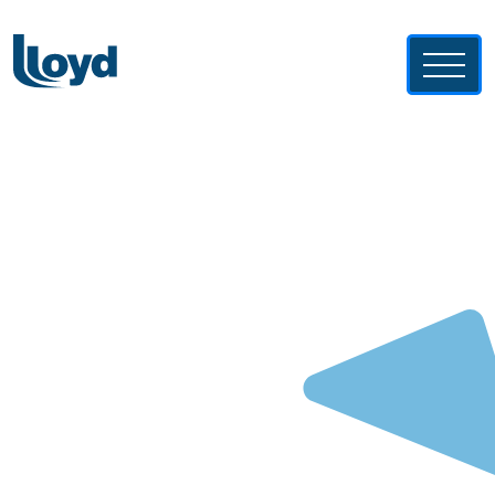
Sobre o Lloyd
Soluções Lloyd
Lloyd News
Busque seu Imóvel
Fale com a gente