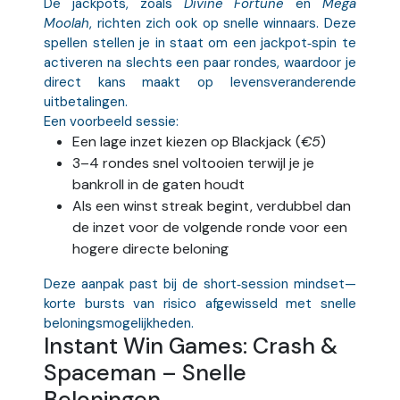
De jackpots, zoals
Divine Fortune
en
Mega
Moolah
, richten zich ook op snelle winnaars. Deze
spellen stellen je in staat om een jackpot‑spin te
activeren na slechts een paar rondes, waardoor je
direct kans maakt op levensveranderende
uitbetalingen.
Een voorbeeld sessie:
Een lage inzet kiezen op Blackjack (
€5
)
3–4 rondes snel voltooien terwijl je je
bankroll in de gaten houdt
Als een winst streak begint, verdubbel dan
de inzet voor de volgende ronde voor een
hogere directe beloning
Deze aanpak past bij de short‑session mindset—
korte bursts van risico afgewisseld met snelle
beloningsmogelijkheden.
Instant Win Games: Crash &
Spaceman – Snelle
Beloningen