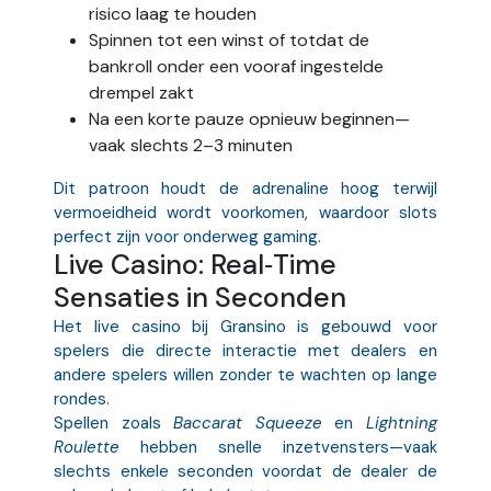
risico laag te houden
Spinnen tot een winst of totdat de
bankroll onder een vooraf ingestelde
drempel zakt
Na een korte pauze opnieuw beginnen—
vaak slechts 2–3 minuten
Dit patroon houdt de adrenaline hoog terwijl
vermoeidheid wordt voorkomen, waardoor slots
perfect zijn voor onderweg gaming.
Live Casino: Real‑Time
Sensaties in Seconden
Het live casino bij Gransino is gebouwd voor
spelers die directe interactie met dealers en
andere spelers willen zonder te wachten op lange
rondes.
Spellen zoals
Baccarat Squeeze
en
Lightning
Roulette
hebben snelle inzetvensters—vaak
slechts enkele seconden voordat de dealer de