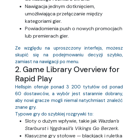
Nawigacja jednym dotknięciem,
umożliwiająca przełączanie między
kategoriami gier.
Powiadomienia push o nowych promocjach
lub premierach gier.
Ze względu na uproszczony interfejs, możesz
skupić się na podejmowaniu decyzji szybko,
zamiast na nawigacji po menu.
2. Game Library Overview for
Rapid Play
Hellspin oferuje ponad 3 200 tytułów od ponad
60 dostawców, a wybór jest starannie dobrany,
aby nowi gracze mogli niemal natychmiast znaleźć
znane gry.
Typowe gry do szybkiej rozgrywki to:
Sloty o dużym wpływie, takie jak
Wazdan’s
Starburst
i
Yggdrasil’s Vikings Go Berzerk
.
Klasyczne gry stołowe — blackjack i ruletka