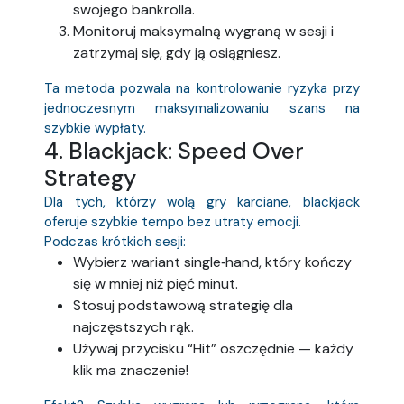
swojego bankrolla.
Monitoruj maksymalną wygraną w sesji i
zatrzymaj się, gdy ją osiągniesz.
Ta metoda pozwala na kontrolowanie ryzyka przy
jednoczesnym maksymalizowaniu szans na
szybkie wypłaty.
4. Blackjack: Speed Over
Strategy
Dla tych, którzy wolą gry karciane, blackjack
oferuje szybkie tempo bez utraty emocji.
Podczas krótkich sesji:
Wybierz wariant single‑hand, który kończy
się w mniej niż pięć minut.
Stosuj podstawową strategię dla
najczęstszych rąk.
Używaj przycisku “Hit” oszczędnie — każdy
klik ma znaczenie!