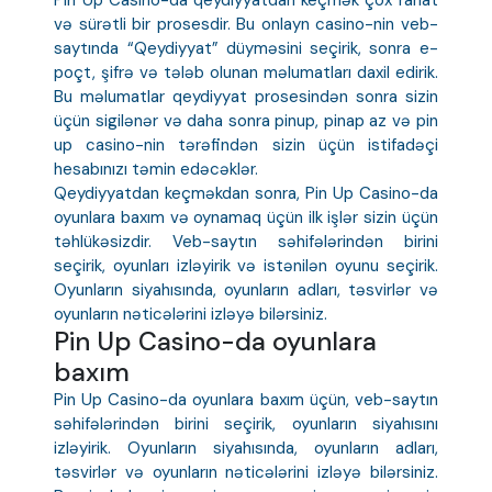
Pin Up Casino-da qeydiyyatdan keçmək çox rahat
və sürətli bir prosesdir. Bu onlayn casino-nin veb-
saytında “Qeydiyyat” düyməsini seçirik, sonra e-
poçt, şifrə və tələb olunan məlumatları daxil edirik.
Bu məlumatlar qeydiyyat prosesindən sonra sizin
üçün sigilənər və daha sonra pinup, pinap az və pin
up casino-nin tərəfindən sizin üçün istifadəçi
hesabınızı təmin edəcəklər.
Qeydiyyatdan keçməkdan sonra, Pin Up Casino-da
oyunlara baxım və oynamaq üçün ilk işlər sizin üçün
təhlükəsizdir. Veb-saytın səhifələrindən birini
seçirik, oyunları izləyirik və istənilən oyunu seçirik.
Oyunların siyahısında, oyunların adları, təsvirlər və
oyunların nəticələrini izləyə bilərsiniz.
Pin Up Casino-da oyunlara
baxım
Pin Up Casino-da oyunlara baxım üçün, veb-saytın
səhifələrindən birini seçirik, oyunların siyahısını
izləyirik. Oyunların siyahısında, oyunların adları,
təsvirlər və oyunların nəticələrini izləyə bilərsiniz.