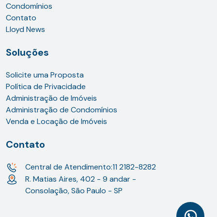
Condomínios
Contato
Lloyd News
Soluções
Solicite uma Proposta
Política de Privacidade
Administração de Imóveis
Administração de Condomínios
Venda e Locação de Imóveis
Contato
Central de Atendimento:
11 2182-8282
R. Matias Aires, 402 - 9 andar -
Consolação, São Paulo - SP