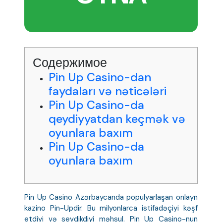
Содержимое
Pin Up Casino-dan
faydaları və nəticələri
Pin Up Casino-da
qeydiyyatdan keçmək və
oyunlara baxım
Pin Up Casino-da
oyunlara baxım
Pin Up Casino Azərbaycanda populyarlaşan onlayn
kazino Pin-Updir. Bu milyonlarca istifadəçiyi kəşf
etdiyi və sevdikdiyi məhsul. Pin Up Casino-nun