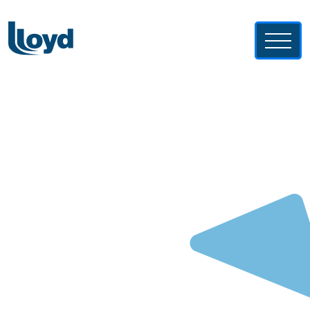
Sobre o Lloyd
Soluções Lloyd
Lloyd News
Busque seu Imóvel
Fale com a gente